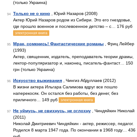
(только Украина)
Только не о кино
, Юрий Назаров (2008)
94
Актер Юрий Назаров родом из Сибири. Это его гнездовье,
где прошло военное и послевоенное детство – с… 176 руб
электронная книга
Мрак, сомкнись! Фантастические романы
, Фриц Лейбер
95
(1993)
Актер, священник, издатель, преподаватель теории драмы,
лектор-популяризатор и, наконец, писатель-фантаст… 150
грн (только Украина)
Искусство выживания
, Чингиз Абдуллаев (2012)
96
В жизни актера Ильгара Салимова вдруг все пошло
наперекосяк. Он остался без работы, без денег, без
приличного… 149 руб
электронная книга
Не уймусь, не свихнусь, не оглохну
, Чиндяйкин Николай
97
(2011)
Николай Дмитриевич Чиндяйкин - актер, режиссер, педагог.
Родился 8 марта 1947 года. По окончании в 1968 году… 436
руб