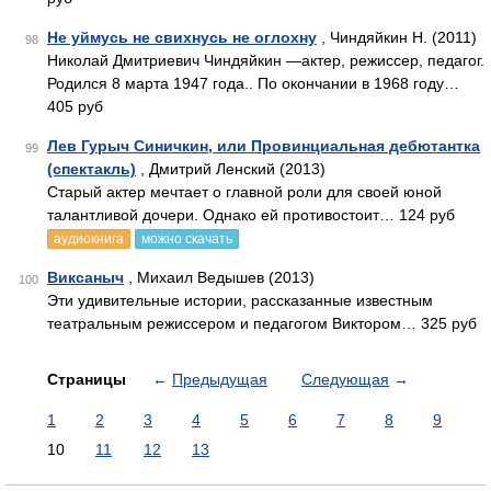
Не уймусь не свихнусь не оглохну
, Чиндяйкин Н. (2011)
98
Николай Дмитриевич Чиндяйкин —актер, режиссер, педагог.
Родился 8 марта 1947 года.. По окончании в 1968 году…
405 руб
Лев Гурыч Синичкин, или Провинциальная дебютантка
99
(спектакль)
, Дмитрий Ленский (2013)
Старый актер мечтает о главной роли для своей юной
талантливой дочери. Однако ей противостоит… 124 руб
аудиокнига
можно скачать
Виксаныч
, Михаил Ведышев (2013)
100
Эти удивительные истории, рассказанные известным
театральным режиссером и педагогом Виктором… 325 руб
Страницы
←
Предыдущая
Следующая
→
1
2
3
4
5
6
7
8
9
10
11
12
13